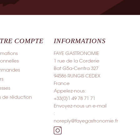
TRE COMPTE
INFORMATIONS
rmations
FAYE GASTRONOMIE
onnelles
1 rue de la Corderie
Bat G5a-Centra 327
mmandes
94586 RUNGIS CEDEX
rs
France
esses
Appelez-nous:
s de réduction
+33(0)1 49 78 71 71
Envoyez-nous un e-mail
:
noreply@fayegastronomie.fr