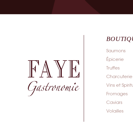
BOUTIQ
Saumons
Épicerie
Truffes
Charcuterie
Vins et Spiri
Fromages
Caviars
Volailles