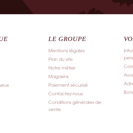
UE
LE GROUPE
VO
Mentions légales
Info
pers
Plan du site
Co
Notre métier
Avoi
Magasins
Adr
tueux
Paiement sécurisé
Bon
Contactez-nous
Conditions générales de
vente